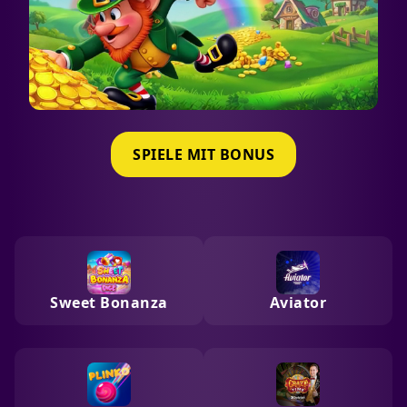
SPIELE MIT BONUS
Sweet Bonanza
Aviator