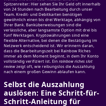
Spitzenreiter: Hier sehen Sie Ihr Geld oft innerhalb
von 24 Stunden nach Bearbeitung durch unser
Team. Kredit- und Debitkarten benötigen
gewöhnlich einen bis drei Werktage, abhängig von
Ihrer Bank. Banküberweisungen sind die
verlässliche, aber langsamste Option mit drei bis
fünf Werktagen. Kryptowährungen sind eine
flexible Alternative, bei denen die Bestätigung im
Netzwerk entscheidend ist. Wir erinnern daran,
dass die Bearbeitungszeit bei Rainbow Riches
immer ab dem Moment beginnt, in dem Ihr Konto
vollständig verifiziert ist. Ein
rainbow riches slot
review
zeigt oft, wie reibungslos die Auszahlung
nach einem großen Gewinn ablaufen kann.
Selbst die Auszahlung
auslösen: Eine Schritt-für-
Schritt-Anleitung für