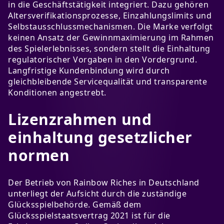
in die Geschäftstätigkeit integriert. Dazu gehören
Altersverifikationsprozesse, Einzahlungslimits und
Selbstausschlussmechanismen. Die Marke verfolgt
keinen Ansatz der Gewinnmaximierung im Rahmen
des Spielerlebnisses, sondern stellt die Einhaltung
regulatorischer Vorgaben in den Vordergrund.
Langfristige Kundenbindung wird durch
gleichbleibende Servicequalität und transparente
Konditionen angestrebt.
Lizenzrahmen und
einhaltung gesetzlicher
normen
Der Betrieb von Rainbow Riches in Deutschland
unterliegt der Aufsicht durch die zuständige
Glücksspielbehörde. Gemäß dem
Glücksspielstaatsvertrag 2021 ist für die