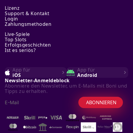
Lizenz
Support & Kontakt
Login
Zahlungsmethoden
Live-Spiele
Top Slots
Erfolgsgeschichten
Ist es seriös?
App für
App für
iOS
Android
Newsletter-Anmeldeblock
Abonniere den Newsletter, um E-Mails mit Boni und
Tipps zu erhalten.
ABONNIEREN